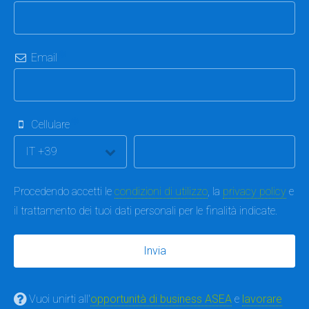
Email
Cellulare
Procedendo accetti le
condizioni di utilizzo
, la
privacy policy
e
il trattamento dei tuoi dati personali per le finalità indicate.
Vuoi unirti all'
opportunità di business ASEA
e
lavorare