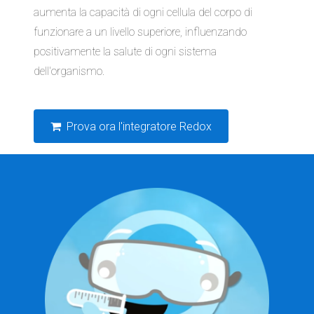
aumenta la capacità di ogni cellula del corpo di
funzionare a un livello superiore, influenzando
positivamente la salute di ogni sistema
dell'organismo.
Prova ora l'integratore Redox